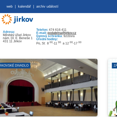
web
|
kalendář
|
archiv událostí
Telefon:
474 616 411
Adresa:
E-mail:
podatelna@jirkov.cz
Městský úřad Jirkov
Datová schránka
: 9zcbsra
nám. Dr. E. Beneše 1
Úřední hodiny:
431 11 Jirkov
00
00
00
00
Po, St: 8
-11
a 12
-17
ZÁKLADNÍ ŠKOLY