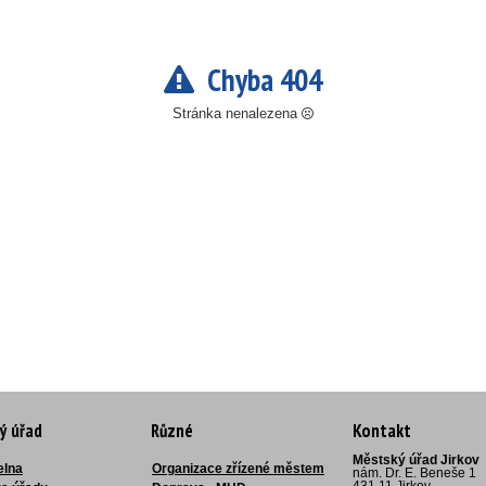
Chyba 404
Stránka nenalezena
ý úřad
Různé
Kontakt
Městský úřad Jirkov
elna
Organizace zřízené městem
nám. Dr. E. Beneše 1