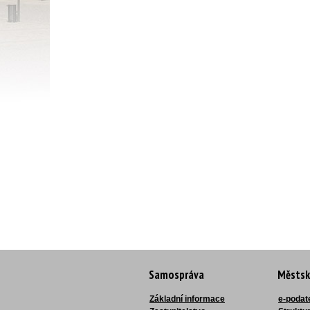
Samospráva
Městsk
Základní informace
e-podat