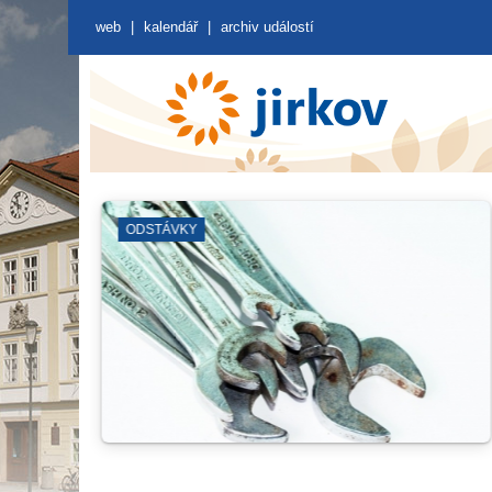
web
|
kalendář
|
archiv událostí
DDM PARAPLÍČKO