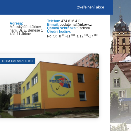
zveřejnění akce
Telefon:
474 616 411
Adresa:
E-mail:
podatelna@jirkov.cz
Městský úřad Jirkov
Datová schránka
: 9zcbsra
nám. Dr. E. Beneše 1
Úřední hodiny:
431 11 Jirkov
00
00
00
00
Po, St: 8
-11
a 12
-17
VKK
ZUŠ