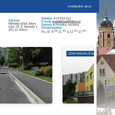
zveřejnění akce
Telefon:
474 616 411
Adresa:
E-mail:
podatelna@jirkov.cz
Městský úřad Jirkov
Datová schránka
: 9zcbsra
nám. Dr. E. Beneše 1
Úřední hodiny:
431 11 Jirkov
00
00
00
00
Po, St: 8
-11
a 12
-17
ZÁJMOVÁ SDRUŽENÍ