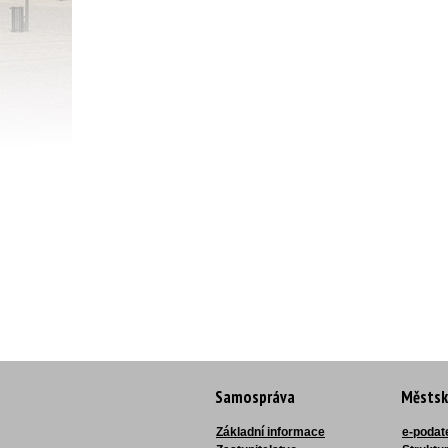
Samospráva
Městsk
Základní informace
e-podat