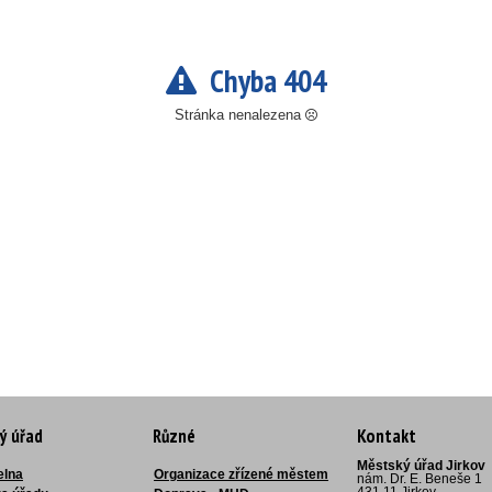
Chyba 404
Stránka nenalezena
ý úřad
Různé
Kontakt
Městský úřad Jirkov
elna
Organizace zřízené městem
nám. Dr. E. Beneše 1