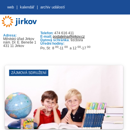
web
|
kalendář
|
archiv událostí
Telefon:
474 616 411
Adresa:
E-mail:
podatelna@jirkov.cz
Městský úřad Jirkov
Datová schránka
: 9zcbsra
nám. Dr. E. Beneše 1
Úřední hodiny:
431 11 Jirkov
00
00
00
00
Po, St: 8
-11
a 12
-17
ÁJMOVÁ SDRUŽENÍ
Č