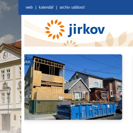
web
|
kalendář
|
archiv událostí
KINO