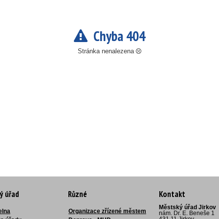
Chyba 404
Stránka nenalezena
ý úřad
Různé
Kontakt
Městský úřad Jirkov
elna
Organizace zřízené městem
nám. Dr. E. Beneše 1