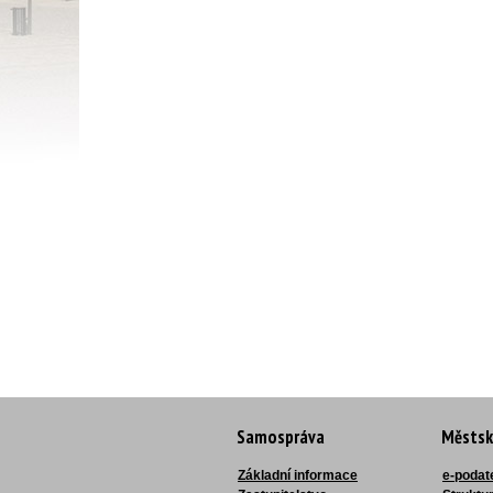
Samospráva
Městsk
Základní informace
e-podat