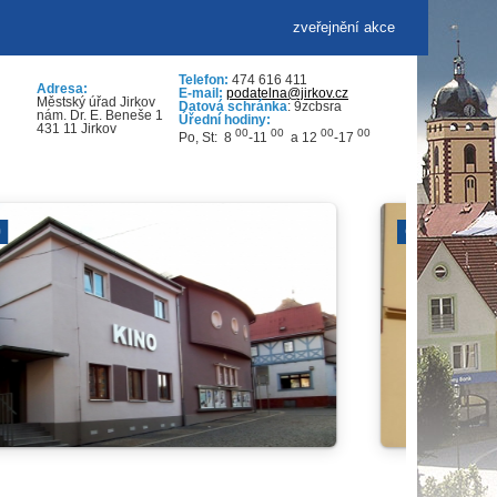
zveřejnění akce
Telefon:
474 616 411
Adresa:
E-mail:
podatelna@jirkov.cz
Městský úřad Jirkov
Datová schránka
: 9zcbsra
nám. Dr. E. Beneše 1
Úřední hodiny:
431 11 Jirkov
00
00
00
00
Po, St: 8
-11
a 12
-17
DDM PARAPLÍČKO