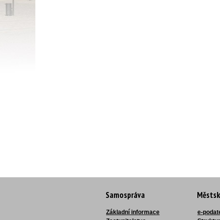
Samospráva
Městsk
Základní informace
e-podat