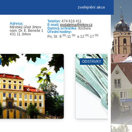
zveřejnění akce
Telefon:
474 616 411
Adresa:
E-mail:
podatelna@jirkov.cz
Městský úřad Jirkov
Datová schránka
: 9zcbsra
nám. Dr. E. Beneše 1
Úřední hodiny:
431 11 Jirkov
00
00
00
00
Po, St: 8
-11
a 12
-17
LEZECKÁ ARÉNA