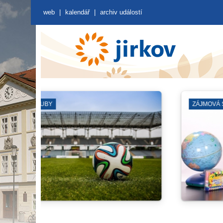
web
|
kalendář
|
archiv událostí
ČERVENÝ HRÁDEK