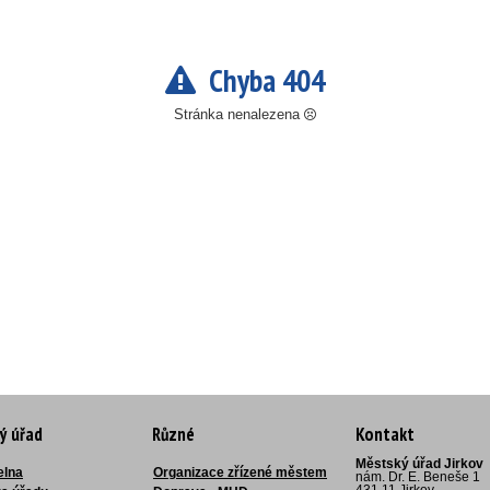
Chyba 404
Stránka nenalezena
ý úřad
Různé
Kontakt
Městský úřad Jirkov
elna
Organizace zřízené městem
nám. Dr. E. Beneše 1