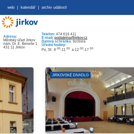
web
|
kalendář
|
archiv událostí
Telefon:
474 616 411
Adresa:
E-mail:
podatelna@jirkov.cz
Městský úřad Jirkov
Datová schránka
: 9zcbsra
nám. Dr. E. Beneše 1
Úřední hodiny:
431 11 Jirkov
00
00
00
00
Po, St: 8
-11
a 12
-17
JIRKOVSKÉ DIVADLO