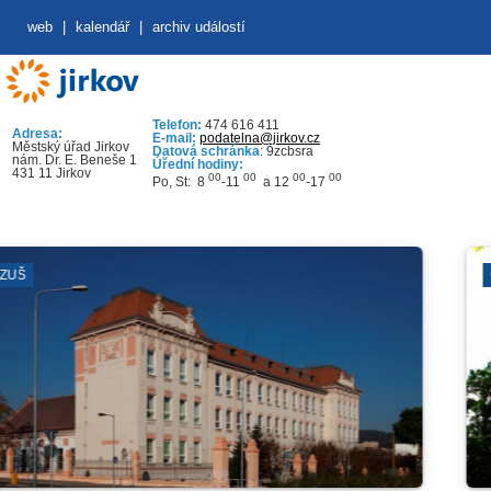
web
|
kalendář
|
archiv událostí
Telefon:
474 616 411
Adresa:
E-mail:
podatelna@jirkov.cz
Městský úřad Jirkov
Datová schránka
: 9zcbsra
nám. Dr. E. Beneše 1
Úřední hodiny:
431 11 Jirkov
00
00
00
00
Po, St: 8
-11
a 12
-17
ČERVENÝ HRÁ