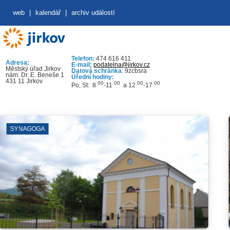
web
|
kalendář
|
archiv událostí
Telefon:
474 616 411
Adresa:
E-mail:
podatelna@jirkov.cz
Městský úřad Jirkov
Datová schránka
: 9zcbsra
nám. Dr. E. Beneše 1
Úřední hodiny:
431 11 Jirkov
00
00
00
00
Po, St: 8
-11
a 12
-17
VÝKOPOVÉ 