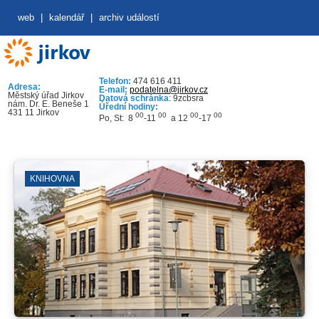
web
|
kalendář
|
archiv událostí
Telefon:
474 616 411
Adresa:
E-mail:
podatelna@jirkov.cz
Městský úřad Jirkov
Datová schránka
: 9zcbsra
nám. Dr. E. Beneše 1
Úřední hodiny:
431 11 Jirkov
00
00
00
00
Po, St: 8
-11
a 12
-17
KNIHOVNA