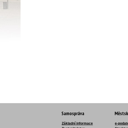
Samospráva
Městsk
Základní informace
e-podat