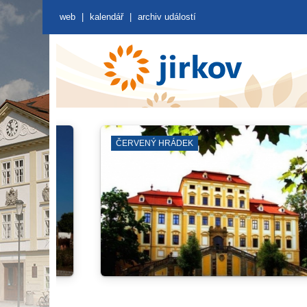
web
|
kalendář
|
archiv událostí
GALERIE