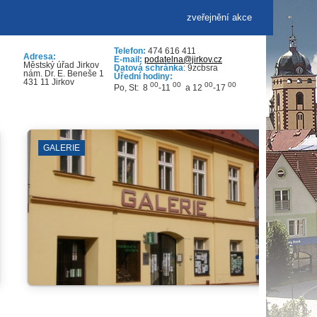
zveřejnění akce
Telefon:
474 616 411
Adresa:
E-mail:
podatelna@jirkov.cz
Městský úřad Jirkov
Datová schránka
: 9zcbsra
nám. Dr. E. Beneše 1
Úřední hodiny:
431 11 Jirkov
00
00
00
00
Po, St: 8
-11
a 12
-17
DOPRAVA