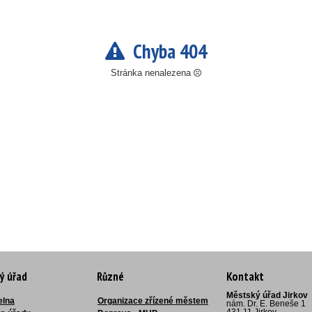
Chyba 404
Stránka nenalezena
ý úřad
Různé
Kontakt
Městský úřad Jirkov
elna
Organizace zřízené městem
nám. Dr. E. Beneše 1