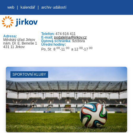
web
|
kalendář
|
archiv událostí
Telefon:
474 616 411
Adresa:
E-mail:
podatelna@jirkov.cz
Městský úřad Jirkov
Datová schránka
: 9zcbsra
nám. Dr. E. Beneše 1
Úřední hodiny:
431 11 Jirkov
00
00
00
00
Po, St: 8
-11
a 12
-17
SPORTOVNÍ KLUBY