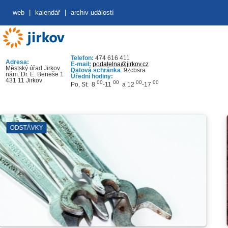
web
|
kalendář
|
archiv událostí
Telefon:
474 616 411
Adresa:
E-mail:
podatelna@jirkov.cz
Městský úřad Jirkov
Datová schránka
: 9zcbsra
nám. Dr. E. Beneše 1
Úřední hodiny:
431 11 Jirkov
00
00
00
00
Po, St: 8
-11
a 12
-17
KY
LEZECKÁ