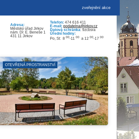
zveřejnění akce
Telefon:
474 616 411
Adresa:
E-mail:
podatelna@jirkov.cz
Městský úřad Jirkov
Datová schránka
: 9zcbsra
nám. Dr. E. Beneše 1
Úřední hodiny:
431 11 Jirkov
00
00
00
00
Po, St: 8
-11
a 12
-17
KNIHOVNA