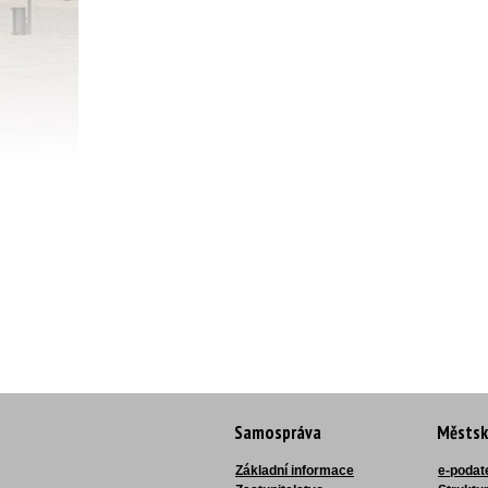
Samospráva
Městsk
Základní informace
e-podat