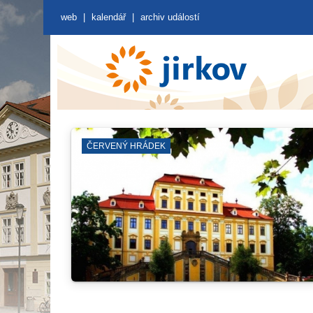
web
|
kalendář
|
archiv událostí
OTEVŘENÁ PROSTRANSTVÍ