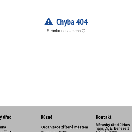
Chyba 404
Stránka nenalezena
ý úřad
Různé
Kontakt
Městský úřad Jirkov
elna
Organizace zřízené městem
nám. Dr. E. Beneše 1