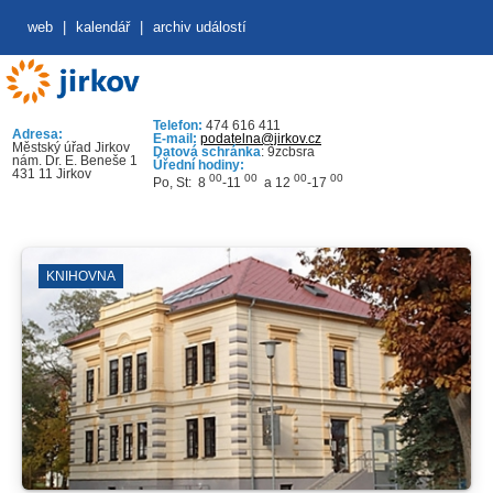
web
|
kalendář
|
archiv událostí
Telefon:
474 616 411
Adresa:
E-mail:
podatelna@jirkov.cz
Městský úřad Jirkov
Datová schránka
: 9zcbsra
nám. Dr. E. Beneše 1
Úřední hodiny:
431 11 Jirkov
00
00
00
00
Po, St: 8
-11
a 12
-17
KNIHOVNA