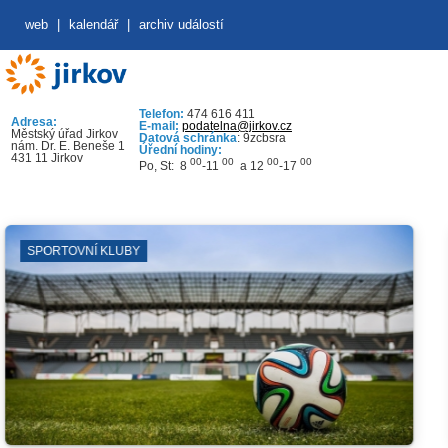
web
|
kalendář
|
archiv událostí
Telefon:
474 616 411
Adresa:
E-mail:
podatelna@jirkov.cz
Městský úřad Jirkov
Datová schránka
: 9zcbsra
nám. Dr. E. Beneše 1
Úřední hodiny:
431 11 Jirkov
00
00
00
00
Po, St: 8
-11
a 12
-17
RTOVNÍ KLUBY
VÝV