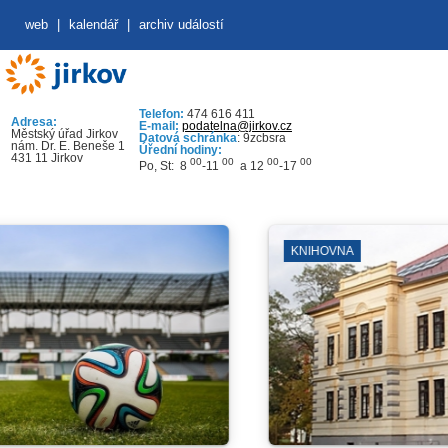
web
|
kalendář
|
archiv událostí
Telefon:
474 616 411
Adresa:
E-mail:
podatelna@jirkov.cz
Městský úřad Jirkov
Datová schránka
: 9zcbsra
nám. Dr. E. Beneše 1
Úřední hodiny:
431 11 Jirkov
00
00
00
00
Po, St: 8
-11
a 12
-17
KNIHOVNA