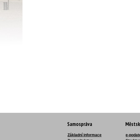
Samospráva
Městsk
Základní informace
e-podat