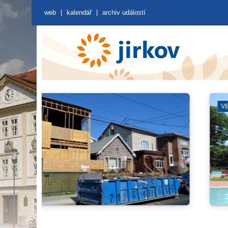
web
|
kalendář
|
archiv událostí
ZÁKLADNÍ ŠKOLY
ZÁBOR