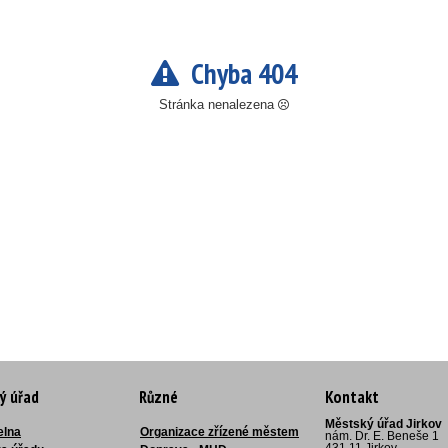
Chyba 404
Stránka nenalezena
ý úřad
Různé
Kontakt
Městský úřad Jirkov
elna
Organizace zřízené městem
nám. Dr. E. Beneše 1