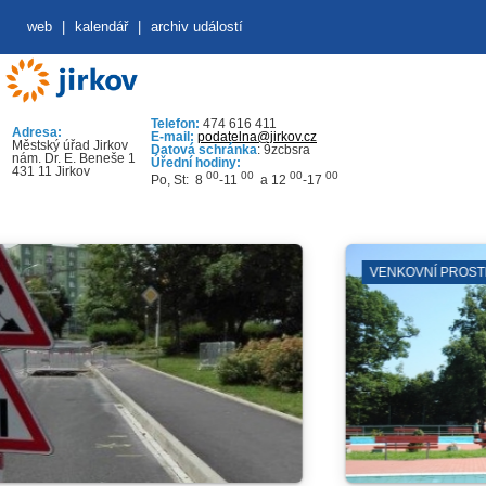
web
|
kalendář
|
archiv událostí
Telefon:
474 616 411
Adresa:
E-mail:
podatelna@jirkov.cz
Městský úřad Jirkov
Datová schránka
: 9zcbsra
nám. Dr. E. Beneše 1
Úřední hodiny:
431 11 Jirkov
00
00
00
00
Po, St: 8
-11
a 12
-17
VENKOVNÍ PROSTRANSTVÍ