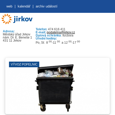
web
|
kalendář
|
archiv událostí
Telefon:
474 616 411
Adresa:
E-mail:
podatelna@jirkov.cz
Městský úřad Jirkov
Datová schránka
: 9zcbsra
nám. Dr. E. Beneše 1
Úřední hodiny:
431 11 Jirkov
00
00
00
00
Po, St: 8
-11
a 12
-17
VÝVOZ POPELNIC