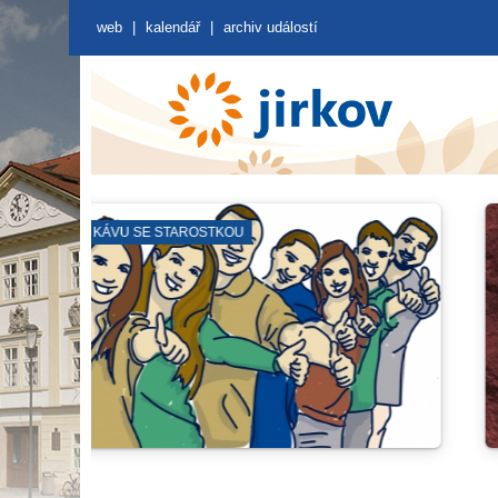
web
|
kalendář
|
archiv událostí
KNIHOVNA