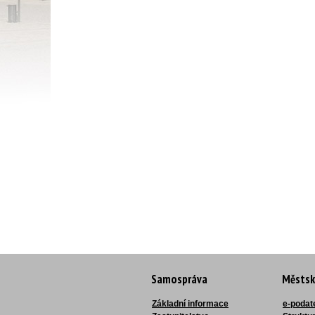
Samospráva
Městsk
Základní informace
e-podat