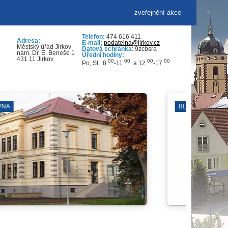
zveřejnění akce
Telefon:
474 616 411
Adresa:
E-mail:
podatelna@jirkov.cz
Městský úřad Jirkov
Datová schránka
: 9zcbsra
nám. Dr. E. Beneše 1
Úřední hodiny:
431 11 Jirkov
00
00
00
00
Po, St: 8
-11
a 12
-17
Í ŠKOLY
VENKOVNÍ PROST