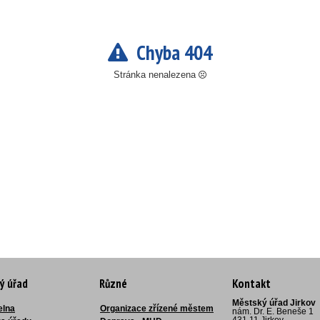
Chyba 404
Stránka nenalezena
ý úřad
Různé
Kontakt
Městský úřad Jirkov
elna
Organizace zřízené městem
nám. Dr. E. Beneše 1