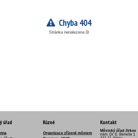
Chyba 404
Stránka nenalezena
ý úřad
Různé
Kontakt
Městský úřad Jirkov
elna
Organizace zřízené městem
nám. Dr. E. Beneše 1