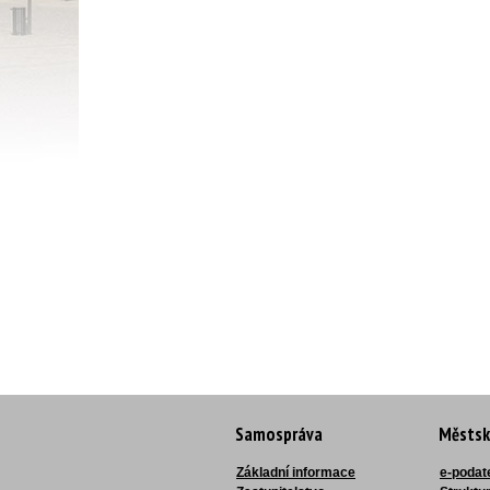
Samospráva
Městsk
Základní informace
e-podat