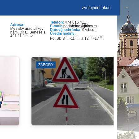
zveřejnění akce
Telefon:
474 616 411
Adresa:
E-mail:
podatelna@jirkov.cz
Městský úřad Jirkov
Datová schránka
: 9zcbsra
nám. Dr. E. Beneše 1
Úřední hodiny:
431 11 Jirkov
00
00
00
00
Po, St: 8
-11
a 12
-17
KOSTEL SV. JILJÍ