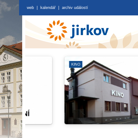
web
|
kalendář
|
archiv událostí
ZÁJMOVÁ SDRUŽENÍ