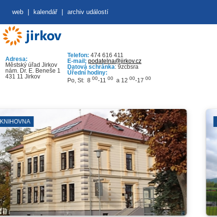
web
|
kalendář
|
archiv událostí
Telefon:
474 616 411
Adresa:
E-mail:
podatelna@jirkov.cz
Městský úřad Jirkov
Datová schránka
: 9zcbsra
nám. Dr. E. Beneše 1
Úřední hodiny:
431 11 Jirkov
00
00
00
00
Po, St: 8
-11
a 12
-17
SYNAGOGA