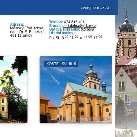
zveřejnění akce
Telefon:
474 616 411
Adresa:
E-mail:
podatelna@jirkov.cz
Městský úřad Jirkov
Datová schránka
: 9zcbsra
nám. Dr. E. Beneše 1
Úřední hodiny:
431 11 Jirkov
00
00
00
00
Po, St: 8
-11
a 12
-17
KOSTEL SV. JILJÍ
VÝKO