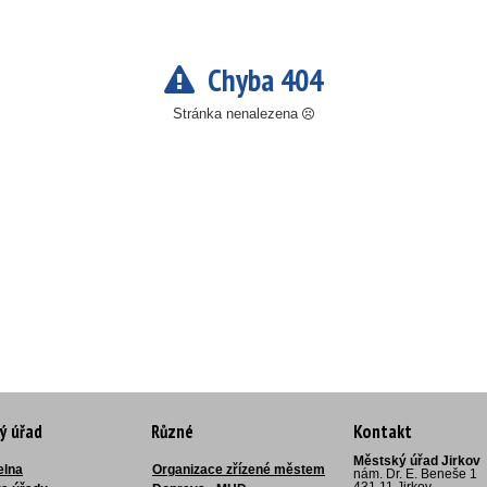
Chyba 404
Stránka nenalezena
ý úřad
Různé
Kontakt
Městský úřad Jirkov
elna
Organizace zřízené městem
nám. Dr. E. Beneše 1