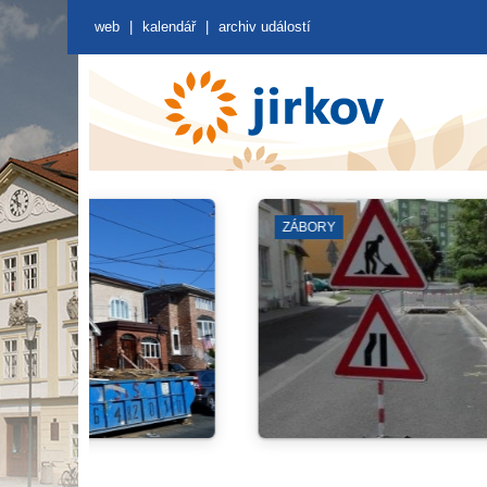
web
|
kalendář
|
archiv událostí
ZÁBORY