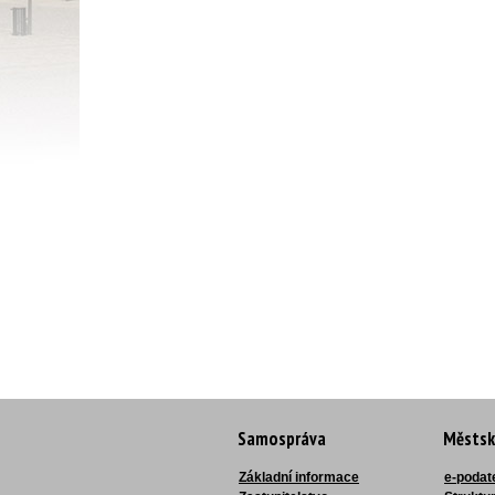
Samospráva
Městsk
Základní informace
e-podat