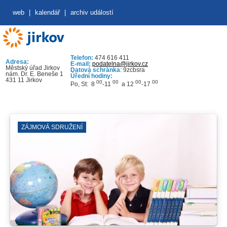
web
|
kalendář
|
archiv událostí
Telefon:
474 616 411
Adresa:
E-mail:
podatelna@jirkov.cz
Městský úřad Jirkov
Datová schránka
: 9zcbsra
nám. Dr. E. Beneše 1
Úřední hodiny:
431 11 Jirkov
00
00
00
00
Po, St: 8
-11
a 12
-17
ZÁJMOVÁ SDRUŽENÍ