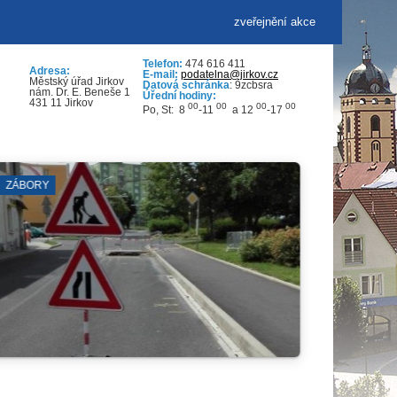
zveřejnění akce
Telefon:
474 616 411
Adresa:
E-mail:
podatelna@jirkov.cz
Městský úřad Jirkov
Datová schránka
: 9zcbsra
nám. Dr. E. Beneše 1
Úřední hodiny:
431 11 Jirkov
00
00
00
00
Po, St: 8
-11
a 12
-17
VKK