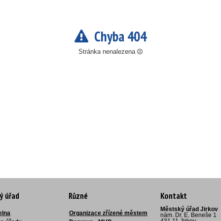
Chyba 404
Stránka nenalezena
ý úřad
Různé
Kontakt
Městský úřad Jirkov
elna
Organizace zřízené městem
nám. Dr. E. Beneše 1