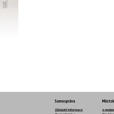
Samospráva
Městsk
Základní informace
e-podat