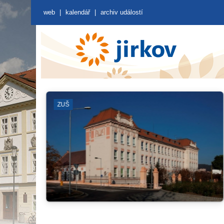
web
|
kalendář
|
archiv událostí
ZÁBORY