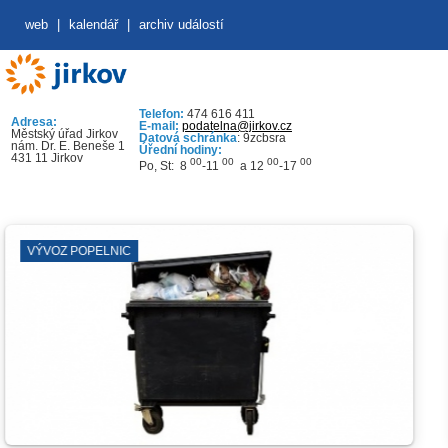
web
|
kalendář
|
archiv událostí
Telefon:
474 616 411
Adresa:
E-mail:
podatelna@jirkov.cz
Městský úřad Jirkov
Datová schránka
: 9zcbsra
nám. Dr. E. Beneše 1
Úřední hodiny:
431 11 Jirkov
00
00
00
00
Po, St: 8
-11
a 12
-17
ÝVOZ POPELNIC
L