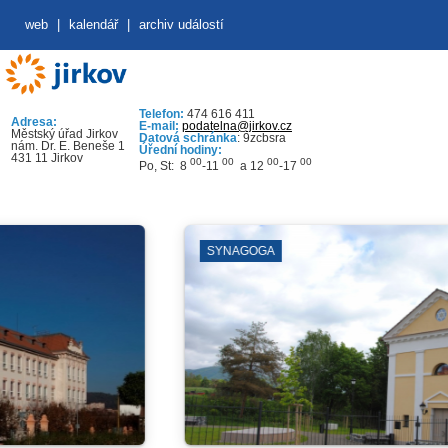
web
|
kalendář
|
archiv událostí
Telefon:
474 616 411
Adresa:
E-mail:
podatelna@jirkov.cz
Městský úřad Jirkov
Datová schránka
: 9zcbsra
nám. Dr. E. Beneše 1
Úřední hodiny:
431 11 Jirkov
00
00
00
00
Po, St: 8
-11
a 12
-17
SYNAGOGA