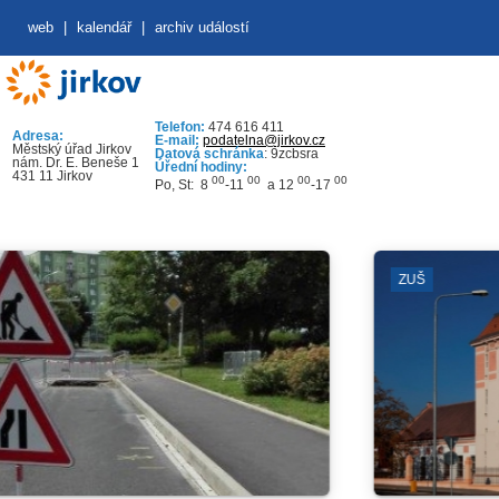
web
|
kalendář
|
archiv událostí
Telefon:
474 616 411
Adresa:
E-mail:
podatelna@jirkov.cz
Městský úřad Jirkov
Datová schránka
: 9zcbsra
nám. Dr. E. Beneše 1
Úřední hodiny:
431 11 Jirkov
00
00
00
00
Po, St: 8
-11
a 12
-17
ZUŠ