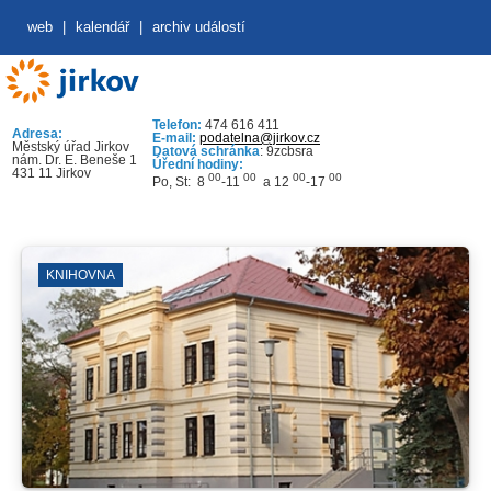
web
|
kalendář
|
archiv událostí
Telefon:
474 616 411
Adresa:
E-mail:
podatelna@jirkov.cz
Městský úřad Jirkov
Datová schránka
: 9zcbsra
nám. Dr. E. Beneše 1
Úřední hodiny:
431 11 Jirkov
00
00
00
00
Po, St: 8
-11
a 12
-17
KNIHOVNA