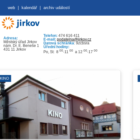
web
|
kalendář
|
archiv událostí
Telefon:
474 616 411
Adresa:
E-mail:
podatelna@jirkov.cz
Městský úřad Jirkov
Datová schránka
: 9zcbsra
nám. Dr. E. Beneše 1
Úřední hodiny:
431 11 Jirkov
00
00
00
00
Po, St: 8
-11
a 12
-17
VÝVOZ POPELN