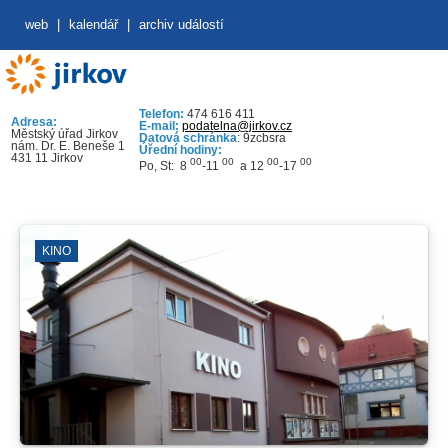
web
|
kalendář
|
archiv událostí
Telefon:
474 616 411
Adresa:
E-mail:
podatelna@jirkov.cz
Městský úřad Jirkov
Datová schránka
: 9zcbsra
nám. Dr. E. Beneše 1
Úřední hodiny:
431 11 Jirkov
00
00
00
00
Po, St: 8
-11
a 12
-17
KINO