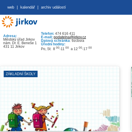
web
|
kalendář
|
archiv událostí
Telefon:
474 616 411
Adresa:
E-mail:
podatelna@jirkov.cz
Městský úřad Jirkov
Datová schránka
: 9zcbsra
nám. Dr. E. Beneše 1
Úřední hodiny:
431 11 Jirkov
00
00
00
00
Po, St: 8
-11
a 12
-17
KOLY
ODSTÁVKY