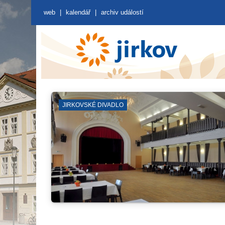
web
|
kalendář
|
archiv událostí
STKOU
ZÁBORY