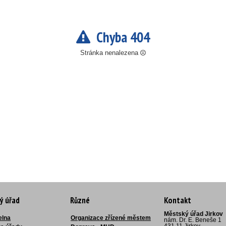
Chyba 404
Stránka nenalezena
ý úřad
Různé
Kontakt
Městský úřad Jirkov
elna
Organizace zřízené městem
nám. Dr. E. Beneše 1