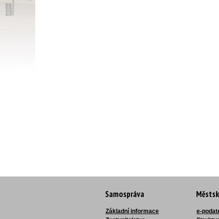
Samospráva
Městsk
Základní informace
e-podat