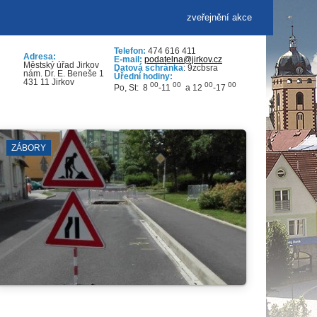
zveřejnění akce
Telefon:
474 616 411
Adresa:
E-mail:
podatelna@jirkov.cz
Městský úřad Jirkov
Datová schránka
: 9zcbsra
nám. Dr. E. Beneše 1
Úřední hodiny:
431 11 Jirkov
00
00
00
00
Po, St: 8
-11
a 12
-17
VÝKOPOVÉ PRÁCE