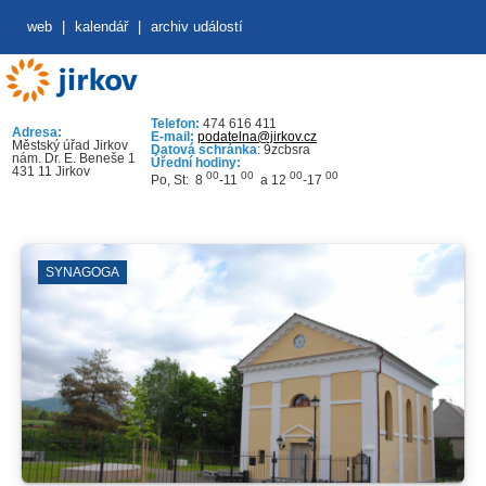
web
|
kalendář
|
archiv událostí
Telefon:
474 616 411
Adresa:
E-mail:
podatelna@jirkov.cz
Městský úřad Jirkov
Datová schránka
: 9zcbsra
nám. Dr. E. Beneše 1
Úřední hodiny:
431 11 Jirkov
00
00
00
00
Po, St: 8
-11
a 12
-17
SYNAGOGA