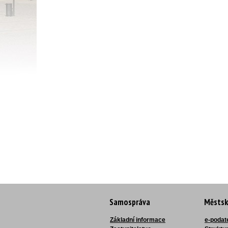
Samospráva
Městsk
Základní informace
e-podat