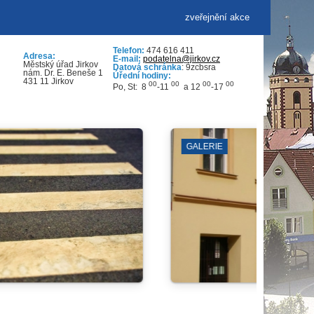
zveřejnění akce
Telefon:
474 616 411
Adresa:
E-mail:
podatelna@jirkov.cz
Městský úřad Jirkov
Datová schránka
: 9zcbsra
nám. Dr. E. Beneše 1
Úřední hodiny:
431 11 Jirkov
00
00
00
00
Po, St: 8
-11
a 12
-17
 VĚŽ A SKLEPY
ČERVENÝ HRÁDE