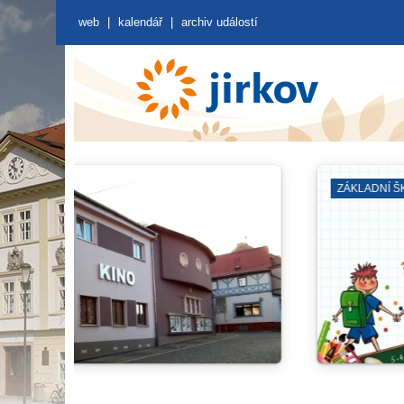
web
|
kalendář
|
archiv událostí
DOPRAVA