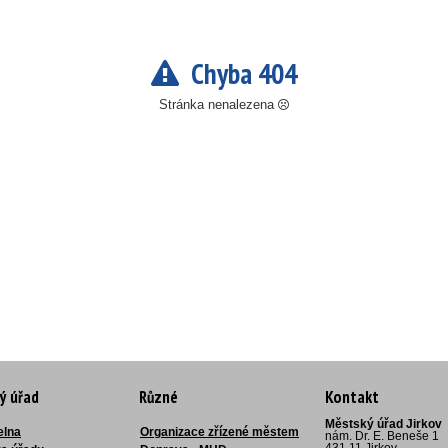
Chyba 404
Stránka nenalezena
ý úřad
Různé
Kontakt
Městský úřad Jirkov
elna
Organizace zřízené městem
nám. Dr. E. Beneše 1