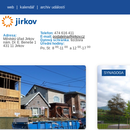
web
|
kalendář
|
archiv událostí
Telefon:
474 616 411
Adresa:
E-mail:
podatelna@jirkov.cz
Městský úřad Jirkov
Datová schránka
: 9zcbsra
nám. Dr. E. Beneše 1
Úřední hodiny:
431 11 Jirkov
00
00
00
00
Po, St: 8
-11
a 12
-17
SYNAGOGA