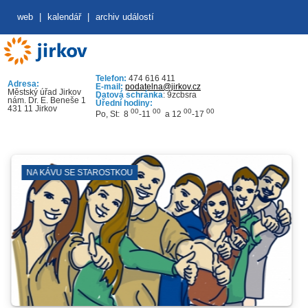
web
|
kalendář
|
archiv událostí
Telefon:
474 616 411
Adresa:
E-mail:
podatelna@jirkov.cz
Městský úřad Jirkov
Datová schránka
: 9zcbsra
nám. Dr. E. Beneše 1
Úřední hodiny:
431 11 Jirkov
00
00
00
00
Po, St: 8
-11
a 12
-17
NA KÁVU SE STAROSTKOU