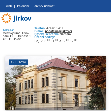
web
|
kalendář
|
archiv událostí
Telefon:
474 616 411
Adresa:
E-mail:
podatelna@jirkov.cz
Městský úřad Jirkov
Datová schránka
: 9zcbsra
nám. Dr. E. Beneše 1
Úřední hodiny:
431 11 Jirkov
00
00
00
00
Po, St: 8
-11
a 12
-17
KNIHOVNA