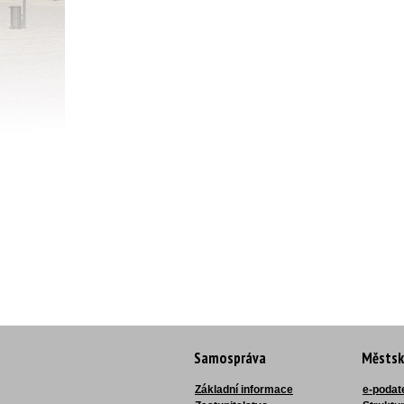
Samospráva
Městsk
Základní informace
e-podat