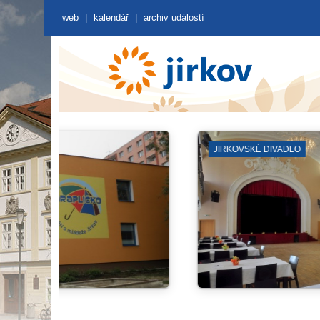
web
|
kalendář
|
archiv událostí
Í PROSTRANSTVÍ
ČERVENÝ HRÁDE