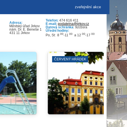
zveřejnění akce
Telefon:
474 616 411
Adresa:
E-mail:
podatelna@jirkov.cz
Městský úřad Jirkov
Datová schránka
: 9zcbsra
nám. Dr. E. Beneše 1
Úřední hodiny:
431 11 Jirkov
00
00
00
00
Po, St: 8
-11
a 12
-17
GALERIE