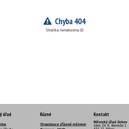
Chyba 404
Stránka nenalezena
ý úřad
Různé
Kontakt
Městský úřad Jirkov
elna
Organizace zřízené městem
nám. Dr. E. Beneše 1