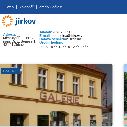
web
|
kalendář
|
archiv událostí
Telefon:
474 616 411
Adresa:
E-mail:
podatelna@jirkov.cz
Městský úřad Jirkov
Datová schránka
: 9zcbsra
nám. Dr. E. Beneše 1
Úřední hodiny:
431 11 Jirkov
00
00
00
00
Po, St: 8
-11
a 12
-17
VENKOVNÍ 