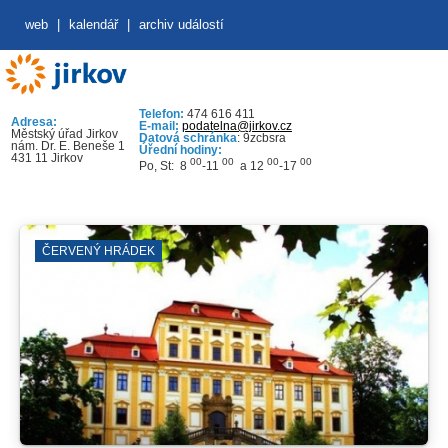
web
|
kalendář
|
archiv událostí
Telefon:
474 616 411
Adresa:
E-mail:
podatelna@jirkov.cz
Městský úřad Jirkov
Datová schránka
: 9zcbsra
nám. Dr. E. Beneše 1
Úřední hodiny:
431 11 Jirkov
00
00
00
00
Po, St: 8
-11
a 12
-17
ČERVENÝ HRÁDEK