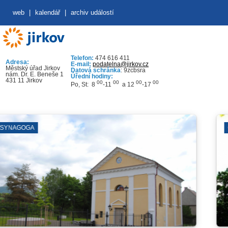
web
|
kalendář
|
archiv událostí
Telefon:
474 616 411
Adresa:
E-mail:
podatelna@jirkov.cz
Městský úřad Jirkov
Datová schránka
: 9zcbsra
nám. Dr. E. Beneše 1
Úřední hodiny:
431 11 Jirkov
00
00
00
00
Po, St: 8
-11
a 12
-17
ČERVENÝ HRÁ