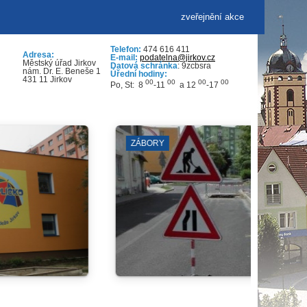
zveřejnění akce
Telefon:
474 616 411
Adresa:
E-mail:
podatelna@jirkov.cz
Městský úřad Jirkov
Datová schránka
: 9zcbsra
nám. Dr. E. Beneše 1
Úřední hodiny:
431 11 Jirkov
00
00
00
00
Po, St: 8
-11
a 12
-17
BLOKOVÉ ČIŠTĚNÍ