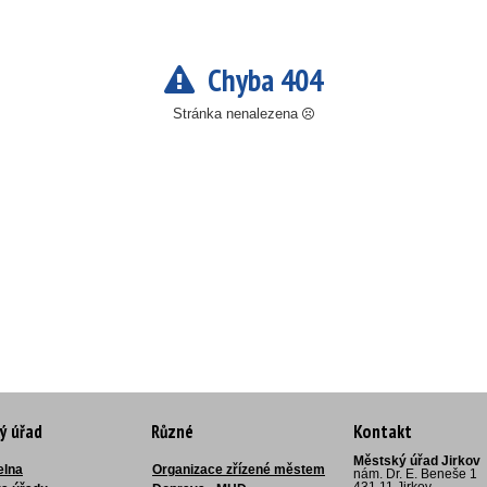
Chyba 404
Stránka nenalezena
ý úřad
Různé
Kontakt
Městský úřad Jirkov
elna
Organizace zřízené městem
nám. Dr. E. Beneše 1