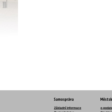
Samospráva
Městsk
Základní informace
e-podat