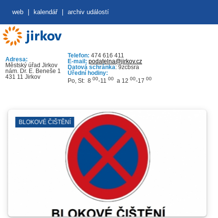
web
|
kalendář
|
archiv událostí
Telefon:
474 616 411
Adresa:
E-mail:
podatelna@jirkov.cz
Městský úřad Jirkov
Datová schránka
: 9zcbsra
nám. Dr. E. Beneše 1
Úřední hodiny:
431 11 Jirkov
00
00
00
00
Po, St: 8
-11
a 12
-17
BLOKOVÉ ČIŠTĚNÍ