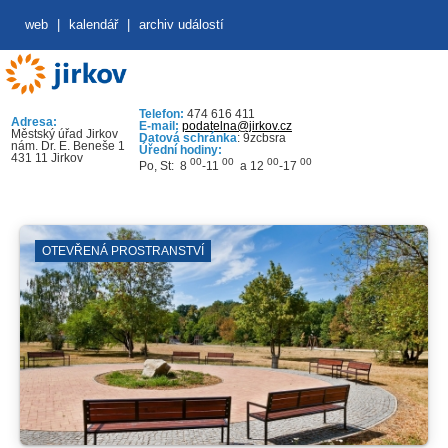
web
|
kalendář
|
archiv událostí
Telefon:
474 616 411
Adresa:
E-mail:
podatelna@jirkov.cz
Městský úřad Jirkov
Datová schránka
: 9zcbsra
nám. Dr. E. Beneše 1
Úřední hodiny:
431 11 Jirkov
00
00
00
00
Po, St: 8
-11
a 12
-17
OTEVŘENÁ PROSTRANSTVÍ