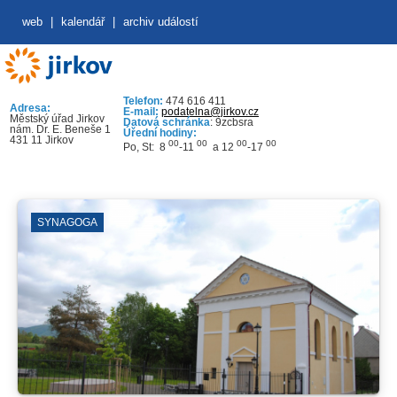
web
|
kalendář
|
archiv událostí
Telefon:
474 616 411
Adresa:
E-mail:
podatelna@jirkov.cz
Městský úřad Jirkov
Datová schránka
: 9zcbsra
nám. Dr. E. Beneše 1
Úřední hodiny:
431 11 Jirkov
00
00
00
00
Po, St: 8
-11
a 12
-17
SYNAGOGA