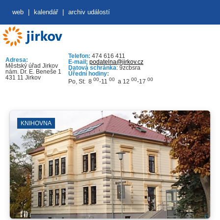
web
|
kalendář
|
archiv událostí
Telefon:
474 616 411
Adresa:
E-mail:
podatelna@jirkov.cz
Městský úřad Jirkov
Datová schránka
: 9zcbsra
nám. Dr. E. Beneše 1
Úřední hodiny:
431 11 Jirkov
00
00
00
00
Po, St: 8
-11
a 12
-17
KNIHOVNA