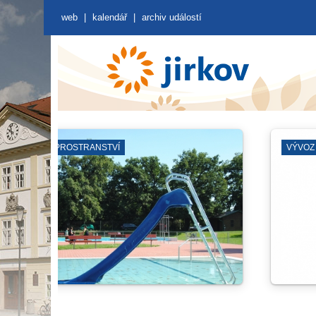
web
|
kalendář
|
archiv událostí
ZUŠ