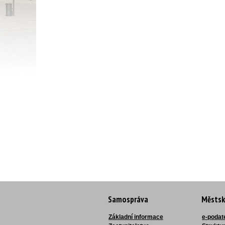
Samospráva
Městsk
Základní informace
e-podat