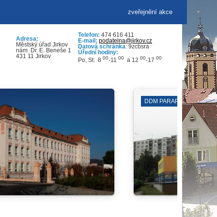
zveřejnění akce
Telefon:
474 616 411
Adresa:
E-mail:
podatelna@jirkov.cz
Městský úřad Jirkov
Datová schránka
: 9zcbsra
nám. Dr. E. Beneše 1
Úřední hodiny:
431 11 Jirkov
00
00
00
00
Po, St: 8
-11
a 12
-17
. JILJÍ
ODSTÁVKY