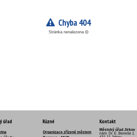
Chyba 404
Stránka nenalezena
ý úřad
Různé
Kontakt
Městský úřad Jirkov
elna
Organizace zřízené městem
nám. Dr. E. Beneše 1