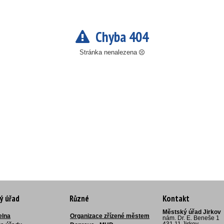
Chyba 404
Stránka nenalezena
ý úřad
Různé
Kontakt
Městský úřad Jirkov
elna
Organizace zřízené městem
nám. Dr. E. Beneše 1