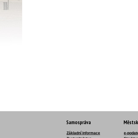
Samospráva
Městsk
Základní informace
e-podat