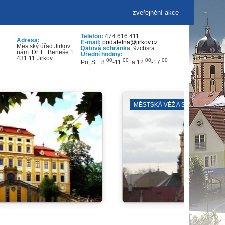
zveřejnění akce
Telefon:
474 616 411
Adresa:
E-mail:
podatelna@jirkov.cz
Městský úřad Jirkov
Datová schránka
: 9zcbsra
nám. Dr. E. Beneše 1
Úřední hodiny:
431 11 Jirkov
00
00
00
00
Po, St: 8
-11
a 12
-17
DDM PARAPLÍČKO